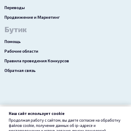
Переводы
Продвижение и Маркетинг
Бутик
Помощь
Рабочие области
Правила проведения Конкурсов
Обратная связь
Наш сайт использует cookie
2026 freelance.boutique
Продолжая работу с сайтом, вы даете согласие на обработку
файлов cookie, получение данных об
ip-адресе
и
Пользовательское соглашение
Конфиденциальность
местоположении и использование других технологий,