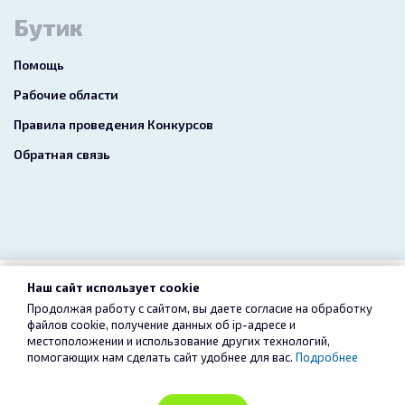
Бутик
Помощь
Рабочие области
Правила проведения Конкурсов
Обратная связь
Наш сайт использует cookie
2026 freelance.boutique
Продолжая работу с сайтом, вы даете согласие на обработку
файлов cookie, получение данных об
ip-адресе
и
Пользовательское соглашение
Конфиденциальность
местоположении и использование других технологий,
помогающих нам сделать сайт удобнее для вас.
Подробнее
Услуги
Сервис «Безопасный перевод»