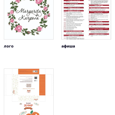
лого
афиша