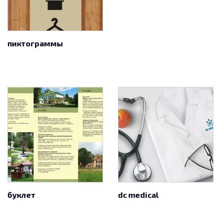
пиктограммы
буклет
dc medical