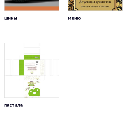
шины
меню
пастила