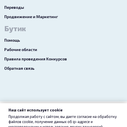
Переводы
Продвижение и Маркетинг
Бутик
Помощь
Рабочие области
Правила проведения Конкурсов
Обратная связь
Наш сайт использует cookie
2026 freelance.boutique
Продолжая работу с сайтом, вы даете согласие на обработку
файлов cookie, получение данных об
ip-адресе
и
Пользовательское соглашение
Конфиденциальность
местоположении и использование других технологий,