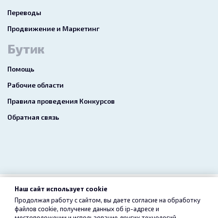
Переводы
Продвижение и Маркетинг
Бутик
Помощь
Рабочие области
Правила проведения Конкурсов
Обратная связь
Наш сайт использует cookie
2026 freelance.boutique
Продолжая работу с сайтом, вы даете согласие на обработку
файлов cookie, получение данных об
ip-адресе
и
Пользовательское соглашение
Конфиденциальность
местоположении и использование других технологий,