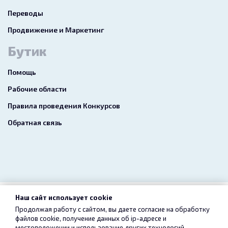
Переводы
Продвижение и Маркетинг
Бутик
Помощь
Рабочие области
Правила проведения Конкурсов
Обратная связь
Наш сайт использует cookie
2026 freelance.boutique
Продолжая работу с сайтом, вы даете согласие на обработку
файлов cookie, получение данных об
ip-адресе
и
Пользовательское соглашение
Конфиденциальность
местоположении и использование других технологий,