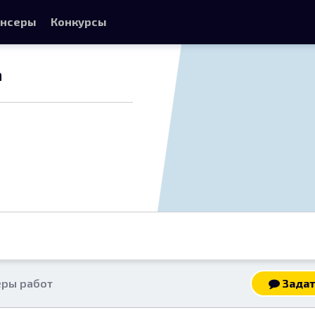
нсеры
Конкурсы
а
ры работ
Задат