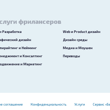
слуги фрилансеров
 и Разработка
Web и Product дизайн
афический дизайн
Дизайн среды
пирайтинг и Нейминг
Медиа и Моушен
неджмент и Консалтинг
Переводы
одвижение и Маркетинг
ое соглашение
Конфиденциальность
Услуги
Сервис «Б