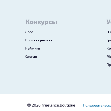
Конкурсы
У
Лого
IT
Прочая графика
Гр
Нейминг
Ко
Слоган
Ме
Пр
2026 freelance.boutique
Пользовательск