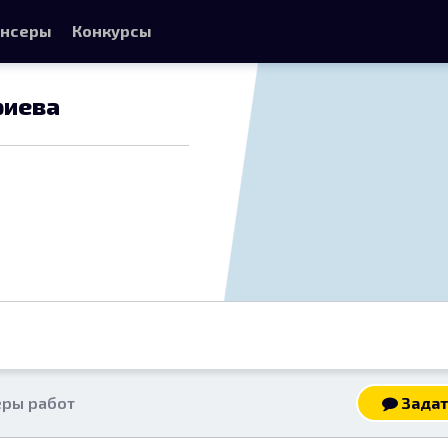
нсеры
Конкурсы
риева
ры работ
Задат