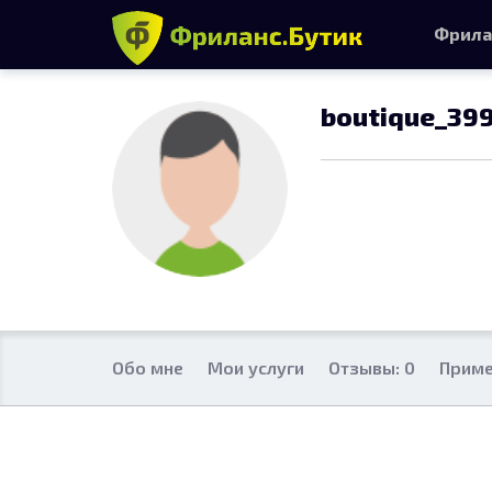
Фрила
boutique_39
Обо мне
Мои услуги
Отзывы: 0
Приме