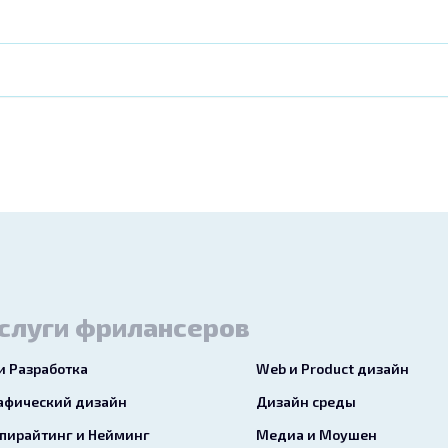
слуги фрилансеров
 и Разработка
Web и Product дизайн
афический дизайн
Дизайн среды
пирайтинг и Нейминг
Медиа и Моушен