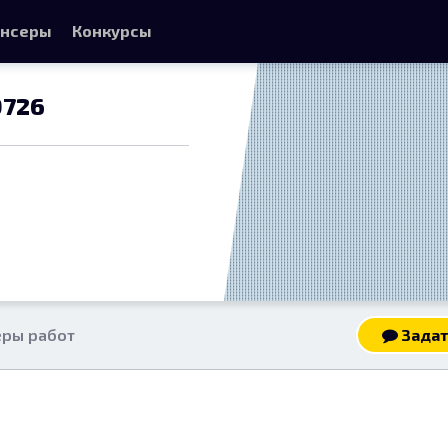
нсеры
Конкурсы
9726
ры работ
Задат