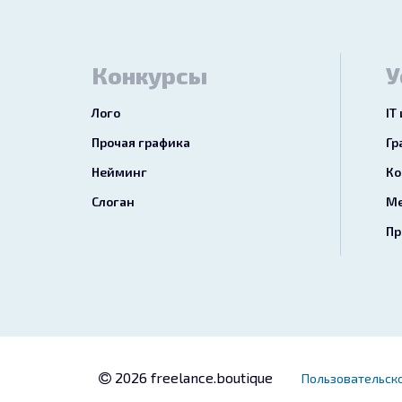
Конкурсы
У
Лого
IT
Прочая графика
Гр
Нейминг
Ко
Слоган
Ме
Пр
2026 freelance.boutique
Пользовательск