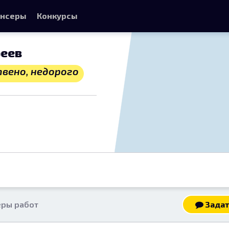
нсеры
Конкурсы
реев
вено, недорого
ры работ
Задат