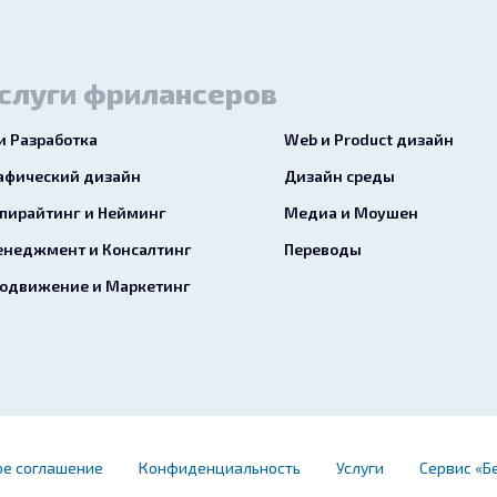
слуги фрилансеров
 и Разработка
Web и Product дизайн
афический дизайн
Дизайн среды
пирайтинг и Нейминг
Медиа и Моушен
неджмент и Консалтинг
Переводы
одвижение и Маркетинг
ое соглашение
Конфиденциальность
Услуги
Сервис «Б