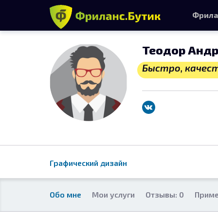
Фрила
Теодор Анд
Быстро, качест
Графический дизайн
Обо мне
Мои услуги
Отзывы: 0
Приме