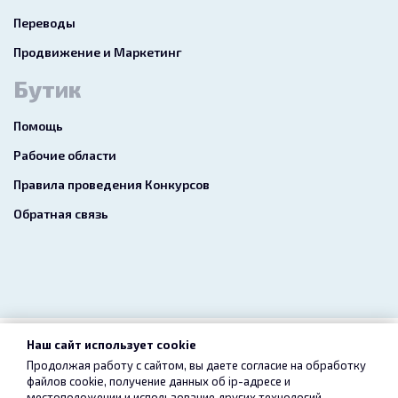
Переводы
Продвижение и Маркетинг
Бутик
Помощь
Рабочие области
Правила проведения Конкурсов
Обратная связь
Наш сайт использует cookie
2026 freelance.boutique
Продолжая работу с сайтом, вы даете согласие на обработку
файлов cookie, получение данных об
ip-адресе
и
Пользовательское соглашение
Конфиденциальность
местоположении и использование других технологий,