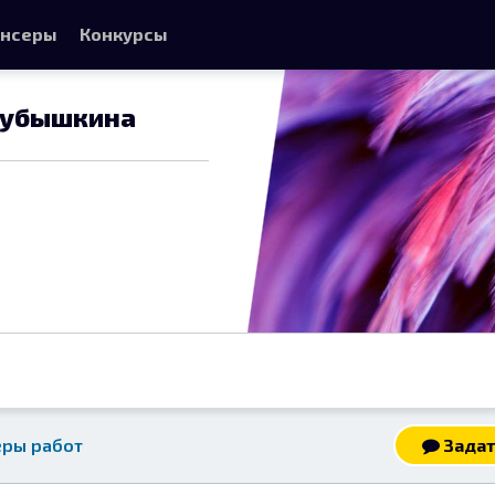
нсеры
Конкурсы
Кубышкина
ры работ
Задат