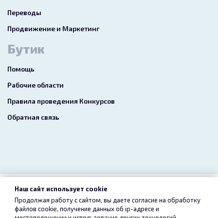
Переводы
Продвижение и Маркетинг
Бутик
Помощь
Рабочие области
Правила проведения Конкурсов
Обратная связь
Наш сайт использует cookie
2026 freelance.boutique
Продолжая работу с сайтом, вы даете согласие на обработку
файлов cookie, получение данных об
ip-адресе
и
Пользовательское соглашение
Конфиденциальность
местоположении и использование других технологий,