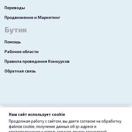
Переводы
Продвижение и Маркетинг
Бутик
Помощь
Рабочие области
Правила проведения Конкурсов
Обратная связь
Наш сайт использует cookie
2026 freelance.boutique
Продолжая работу с сайтом, вы даете согласие на обработку
файлов cookie, получение данных об
ip-адресе
и
Пользовательское соглашение
Конфиденциальность
местоположении и использование других технологий,