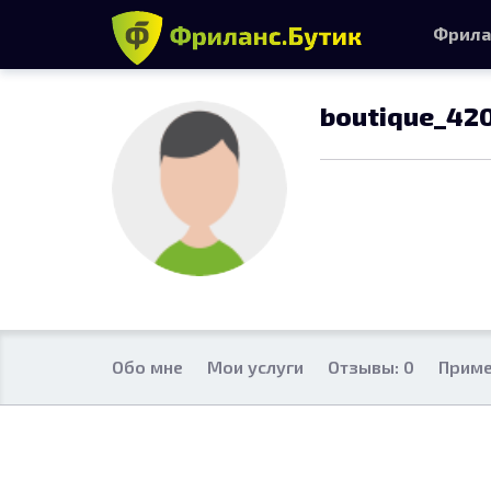
Фрила
boutique_42
Обо мне
Мои услуги
Отзывы: 0
Приме