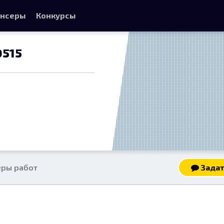
нсеры
Конкурсы
0515
ры работ
Задат