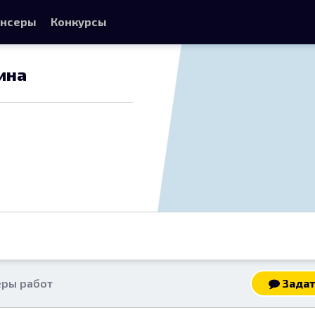
нсеры
Конкурсы
ина
ры работ
Задат