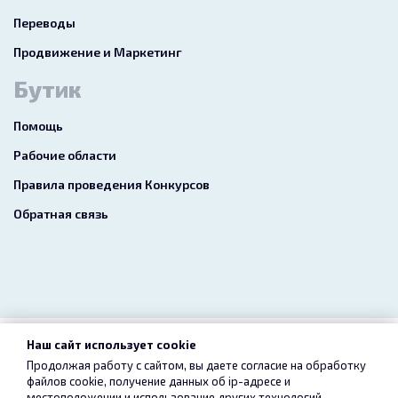
Переводы
Продвижение и Маркетинг
Бутик
Помощь
Рабочие области
Правила проведения Конкурсов
Обратная связь
Наш сайт использует cookie
2026 freelance.boutique
Продолжая работу с сайтом, вы даете согласие на обработку
файлов cookie, получение данных об
ip-адресе
и
Пользовательское соглашение
Конфиденциальность
местоположении и использование других технологий,