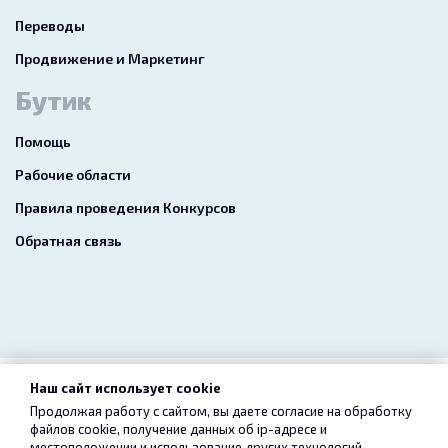
Переводы
Продвижение и Маркетинг
Бутик
Помощь
Рабочие области
Правила проведения Конкурсов
Обратная связь
Наш сайт использует cookie
2026 freelance.boutique
Продолжая работу с сайтом, вы даете согласие на обработку
файлов cookie, получение данных об
ip-адресе
и
Пользовательское соглашение
Конфиденциальность
местоположении и использование других технологий,