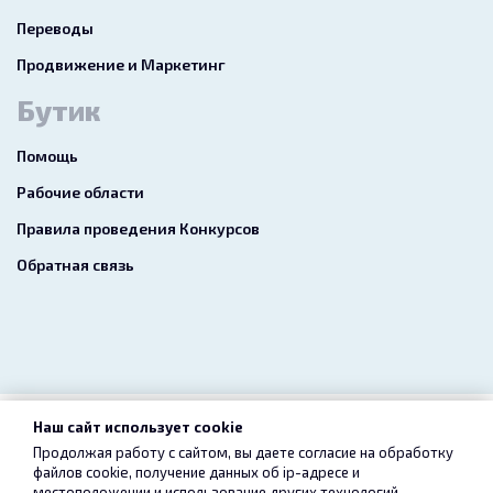
Переводы
Продвижение и Маркетинг
Бутик
Помощь
Рабочие области
Правила проведения Конкурсов
Обратная связь
Наш сайт использует cookie
2026 freelance.boutique
Продолжая работу с сайтом, вы даете согласие на обработку
файлов cookie, получение данных об
ip-адресе
и
Пользовательское соглашение
Конфиденциальность
местоположении и использование других технологий,