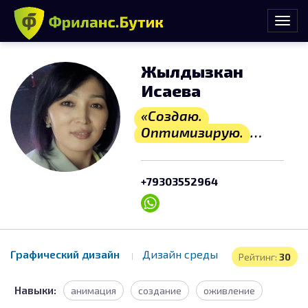
Жылдызкан
Исаева
«Создаю.
Оптимизирую.
Воплощаю.» и
«Оживлю любую
идею!»
+79303552964
Графический дизайн
Дизайн среды
Рейтинг:
30
Навыки:
анимация
создание
оживление