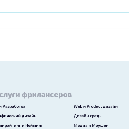
слуги фрилансеров
 и Разработка
Web и Product дизайн
афический дизайн
Дизайн среды
пирайтинг и Нейминг
Медиа и Моушен