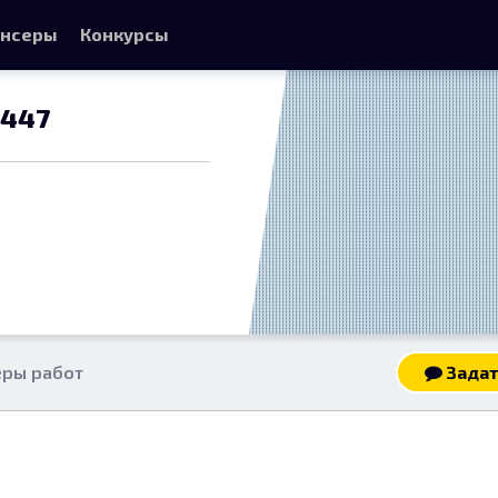
нсеры
Конкурсы
1447
ры работ
Задат