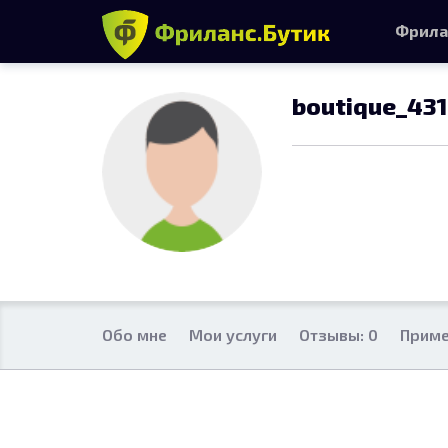
Фрила
boutique_43
Обо мне
Мои услуги
Отзывы: 0
Приме