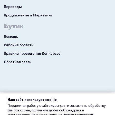
Переводы
Продвижение и Маркетинг
Бутик
Помощь
Рабочие области
Правила проведения Конкурсов
Обратная связь
Наш сайт использует cookie
2026 freelance.boutique
Продолжая работу с сайтом, вы даете согласие на обработку
файлов cookie, получение данных об
ip-адресе
и
Пользовательское соглашение
Конфиденциальность
местоположении и использование других технологий,