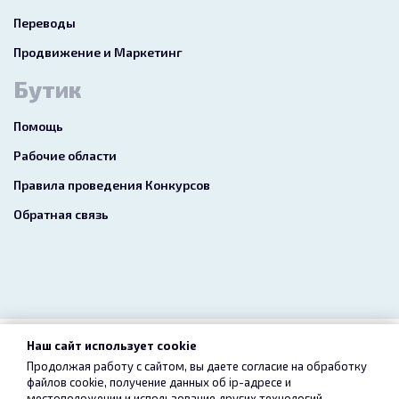
Переводы
Продвижение и Маркетинг
Бутик
Помощь
Рабочие области
Правила проведения Конкурсов
Обратная связь
Наш сайт использует cookie
2026 freelance.boutique
Продолжая работу с сайтом, вы даете согласие на обработку
файлов cookie, получение данных об
ip-адресе
и
Пользовательское соглашение
Конфиденциальность
местоположении и использование других технологий,