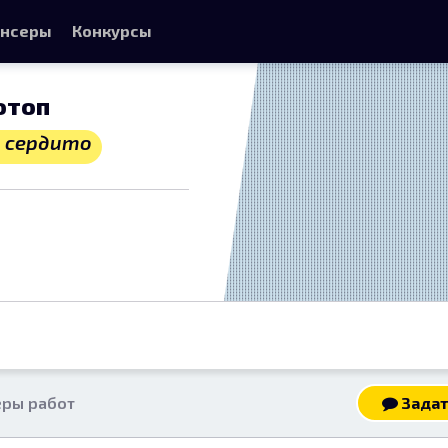
нсеры
Конкурсы
отоп
 сердито
ры работ
Задат