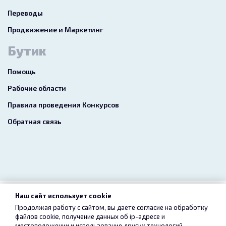
Переводы
Продвижение и Маркетинг
Бутик
Помощь
Рабочие области
Правила проведения Конкурсов
Обратная связь
Наш сайт использует cookie
2026 freelance.boutique
Продолжая работу с сайтом, вы даете согласие на обработку
файлов cookie, получение данных об
ip-адресе
и
Пользовательское соглашение
Конфиденциальность
местоположении и использование других технологий,