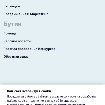
Переводы
Продвижение и Маркетинг
Бутик
Помощь
Рабочие области
Правила проведения Конкурсов
Обратная связь
Наш сайт использует cookie
2026 freelance.boutique
Продолжая работу с сайтом, вы даете согласие на обработку
файлов cookie, получение данных об
ip-адресе
и
Пользовательское соглашение
Конфиденциальность
местоположении и использование других технологий,