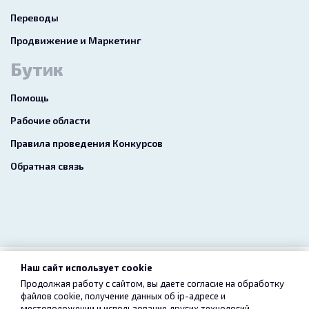
Переводы
Продвижение и Маркетинг
Бутик
Помощь
Рабочие области
Правила проведения Конкурсов
Обратная связь
Наш сайт использует cookie
2026 freelance.boutique
Продолжая работу с сайтом, вы даете согласие на обработку
файлов cookie, получение данных об
ip-адресе
и
Пользовательское соглашение
Конфиденциальность
местоположении и использование других технологий,