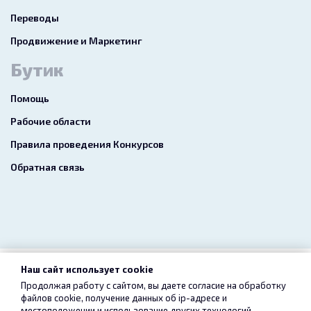
Переводы
Продвижение и Маркетинг
Бутик
Помощь
Рабочие области
Правила проведения Конкурсов
Обратная связь
Наш сайт использует cookie
2026 freelance.boutique
Продолжая работу с сайтом, вы даете согласие на обработку
файлов cookie, получение данных об
ip-адресе
и
Пользовательское соглашение
Конфиденциальность
местоположении и использование других технологий,