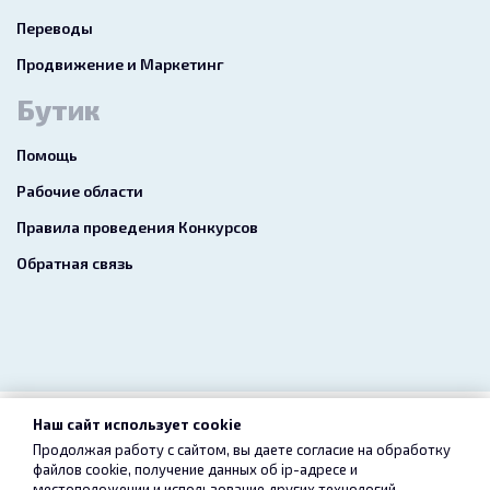
Переводы
Продвижение и Маркетинг
Бутик
Помощь
Рабочие области
Правила проведения Конкурсов
Обратная связь
Наш сайт использует cookie
2026 freelance.boutique
Продолжая работу с сайтом, вы даете согласие на обработку
файлов cookie, получение данных об
ip-адресе
и
Пользовательское соглашение
Конфиденциальность
местоположении и использование других технологий,