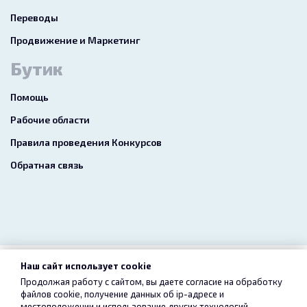
Переводы
Продвижение и Маркетинг
Бутик
Помощь
Рабочие области
Правила проведения Конкурсов
Обратная связь
Наш сайт использует cookie
2026 freelance.boutique
Продолжая работу с сайтом, вы даете согласие на обработку
файлов cookie, получение данных об
ip-адресе
и
Пользовательское соглашение
Конфиденциальность
местоположении и использование других технологий,