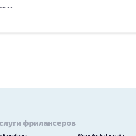
логии,
ции).
айте начнем с вашей идеи!*
слуги фрилансеров
 и Разработка
Web и Product дизайн