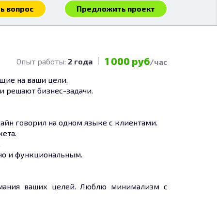
ь вопрос
Предложить проект
1 000 руб
Опыт работы:
2 года
/час
щие на ваши цели.
и решают бизнес-задачи.
айн говорил на одном языке с клиентами.
кета.
.
 но и функциональным.
имания ваших целей. Люблю минимализм с