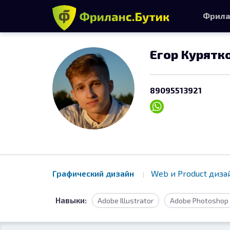
Фрила
Егор Курятк
89095513921
Графический дизайн
Web и Product диз
Навыки:
Adobe Illustrator
Adobe Photoshop