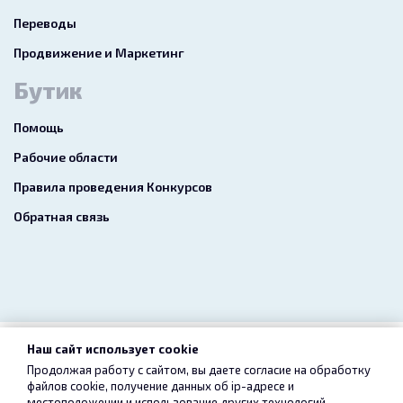
Переводы
Продвижение и Маркетинг
Бутик
Помощь
Рабочие области
Правила проведения Конкурсов
Обратная связь
Наш сайт использует cookie
2026 freelance.boutique
Продолжая работу с сайтом, вы даете согласие на обработку
файлов cookie, получение данных об
ip-адресе
и
Пользовательское соглашение
Конфиденциальность
местоположении и использование других технологий,