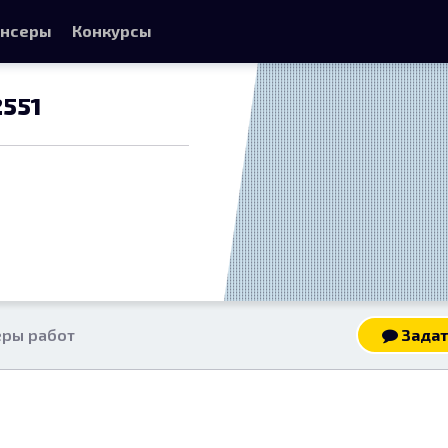
нсеры
Конкурсы
2551
ры работ
Задат