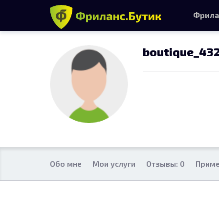
Фрила
boutique_43
Обо мне
Мои услуги
Отзывы: 0
Приме