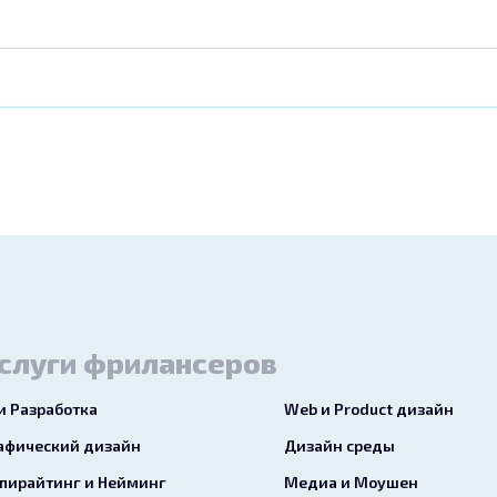
слуги фрилансеров
 и Разработка
Web и Product дизайн
афический дизайн
Дизайн среды
пирайтинг и Нейминг
Медиа и Моушен