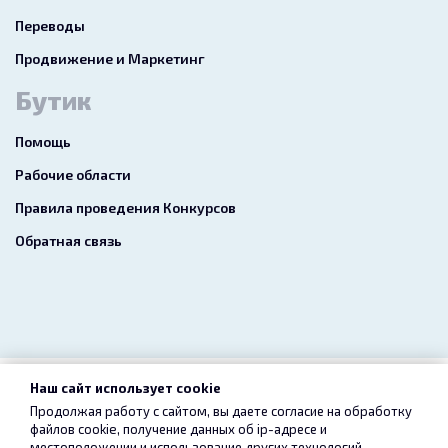
Переводы
Продвижение и Маркетинг
Бутик
Помощь
Рабочие области
Правила проведения Конкурсов
Обратная связь
Наш сайт использует cookie
2026 freelance.boutique
Продолжая работу с сайтом, вы даете согласие на обработку
файлов cookie, получение данных об
ip-адресе
и
Пользовательское соглашение
Конфиденциальность
местоположении и использование других технологий,