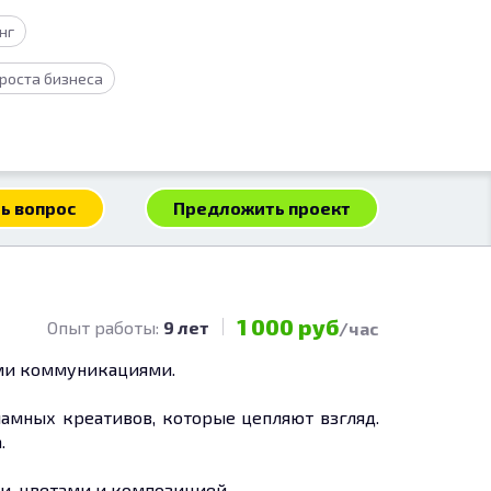
нг
 роста бизнеса
ь вопрос
Предложить проект
1 000 руб
Опыт работы:
9 лет
/час
ыми коммуникациями.
ламных креативов, которые цепляют взгляд.
.
и, цветами и композицией.