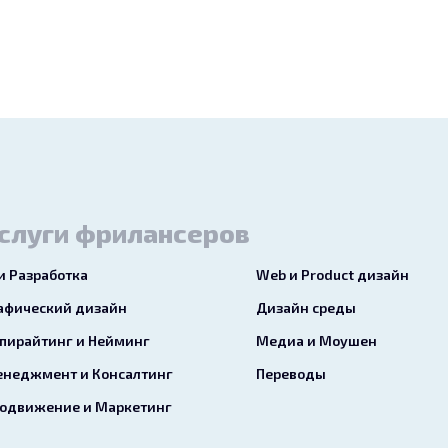
слуги фрилансеров
 и Разработка
Web и Product дизайн
афический дизайн
Дизайн среды
пирайтинг и Нейминг
Медиа и Моушен
неджмент и Консалтинг
Переводы
одвижение и Маркетинг