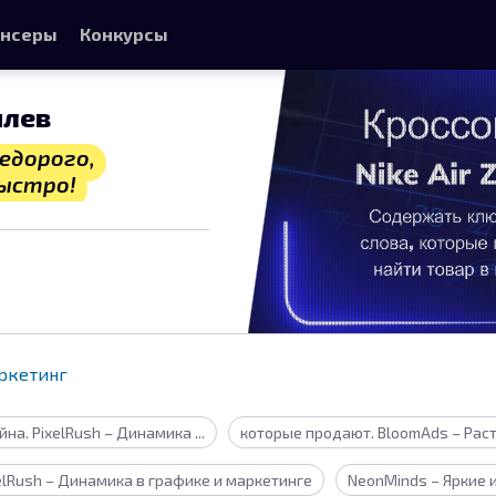
нсеры
Конкурсы
илев
едорого,
ыстро!
ркетинг
а. PixelRush – Динамика ...
которые продают. BloomAds – Расти
elRush – Динамика в графике и маркетинге
NeonMinds – Яркие 