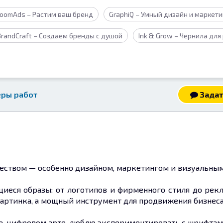
loomAds – Растим ваш бренд
GraphiQ – Умный дизайн и маркети
BrandCraft – Создаем бренды с душой
Ink & Grow – Чернила для
ры работ
Задат
рчеством — особенно дизайном, маркетингом и визуальн
иеся образы: от логотипов и фирменного стиля до рек
картинка, а мощный инструмент для продвижения бизнеса
е, цифровом арте, люблю экспериментировать с шрифтам