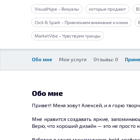
VisualHype – Визуалы
которые продают
B
Click & Spark – Привлекаем внимание и клики
MarketVibe – Чувствуем тренды
Обо мне
Мои услуги
Отзывы: 0
Приме
Обо мне
Привет! Меня зовут Алексей, и я горю тво
Мне нравится создавать яркие, запоминающ
Верю, что хороший дизайн — это не просто 
Работаю в стиле минимализме, bold-график