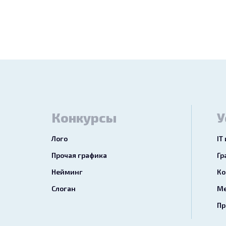
Конкурсы
У
Лого
IT
Прочая графика
Гр
Нейминг
Ко
Слоган
Ме
Пр