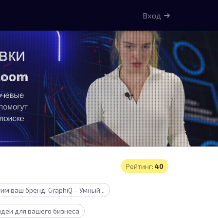
Вход
Рейтинг:
40
м ваш бренд. GraphiQ – Умный...
идеи для вашего бизнеса