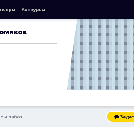
нсеры
Конкурсы
Хомяков
ры работ
Задат