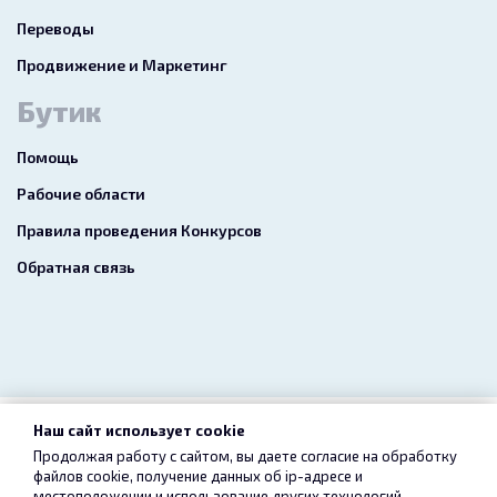
Переводы
Продвижение и Маркетинг
Бутик
Помощь
Рабочие области
Правила проведения Конкурсов
Обратная связь
Наш сайт использует cookie
2026 freelance.boutique
Продолжая работу с сайтом, вы даете согласие на обработку
файлов cookie, получение данных об
ip-адресе
и
Пользовательское соглашение
Конфиденциальность
местоположении и использование других технологий,