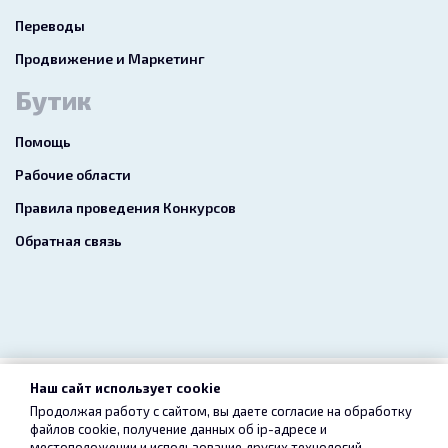
Переводы
Продвижение и Маркетинг
Бутик
Помощь
Рабочие области
Правила проведения Конкурсов
Обратная связь
Наш сайт использует cookie
2026 freelance.boutique
Продолжая работу с сайтом, вы даете согласие на обработку
файлов cookie, получение данных об
ip-адресе
и
Пользовательское соглашение
Конфиденциальность
местоположении и использование других технологий,