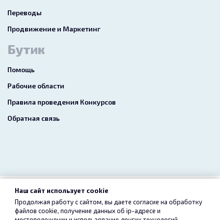
Переводы
Продвижение и Маркетинг
Бутик
Помощь
Рабочие области
Правила проведения Конкурсов
Обратная связь
Наш сайт использует cookie
2026 freelance.boutique
Продолжая работу с сайтом, вы даете согласие на обработку
файлов cookie, получение данных об
ip-адресе
и
Пользовательское соглашение
Конфиденциальность
местоположении и использование других технологий,