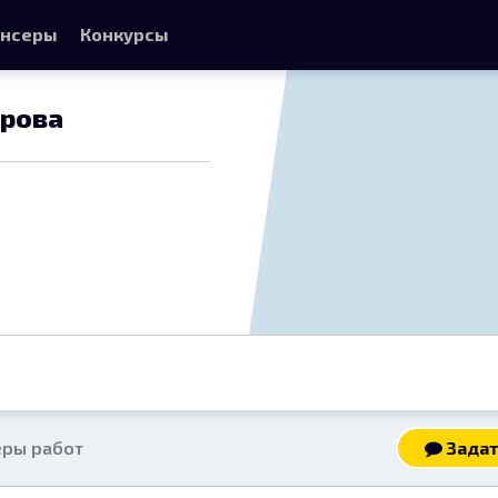
нсеры
Конкурсы
орова
ры работ
Задат