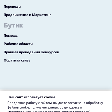
Переводы
Продвижение и Маркетинг
Бутик
Помощь
Рабочие области
Правила проведения Конкурсов
Обратная связь
Наш сайт использует cookie
2026 freelance.boutique
Продолжая работу с сайтом, вы даете согласие на обработку
файлов cookie, получение данных об
ip-адресе
и
Пользовательское соглашение
Конфиденциальность
местоположении и использование других технологий,