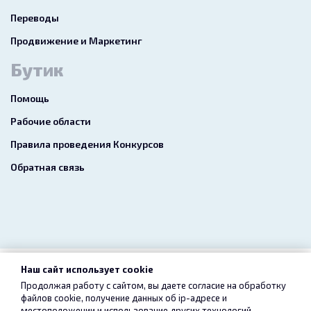
Переводы
Продвижение и Маркетинг
Бутик
Помощь
Рабочие области
Правила проведения Конкурсов
Обратная связь
Наш сайт использует cookie
2026 freelance.boutique
Продолжая работу с сайтом, вы даете согласие на обработку
файлов cookie, получение данных об
ip-адресе
и
Пользовательское соглашение
Конфиденциальность
местоположении и использование других технологий,