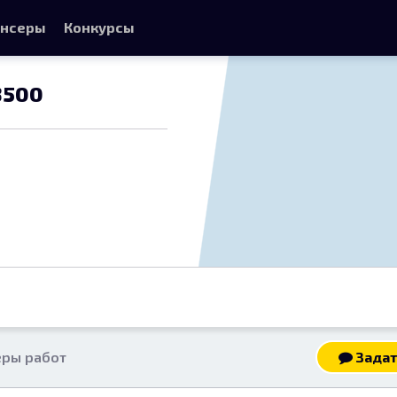
нсеры
Конкурсы
3500
ры работ
Задат