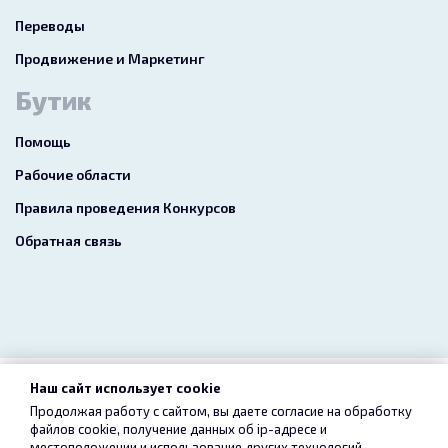
Переводы
Продвижение и Маркетинг
Бутик
Помощь
Рабочие области
Правила проведения Конкурсов
Обратная связь
Наш сайт использует cookie
2026 freelance.boutique
Продолжая работу с сайтом, вы даете согласие на обработку
файлов cookie, получение данных об
ip-адресе
и
Пользовательское соглашение
Конфиденциальность
местоположении и использование других технологий,