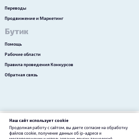
Переводы
Продвижение и Маркетинг
Бутик
Помощь
Рабочие области
Правила проведения Конкурсов
Обратная связь
Наш сайт использует cookie
2026 freelance.boutique
Продолжая работу с сайтом, вы даете согласие на обработку
файлов cookie, получение данных об
ip-адресе
и
Пользовательское соглашение
Конфиденциальность
местоположении и использование других технологий,