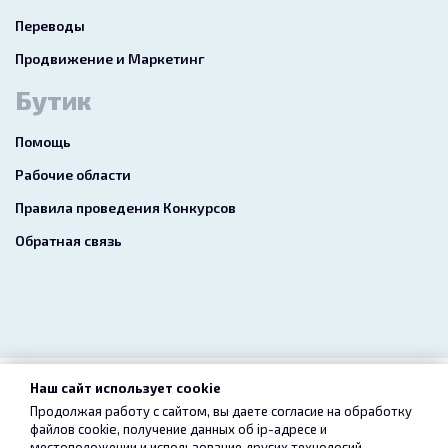
Переводы
Продвижение и Маркетинг
Бутик
Помощь
Рабочие области
Правила проведения Конкурсов
Обратная связь
Наш сайт использует cookie
2026 freelance.boutique
Продолжая работу с сайтом, вы даете согласие на обработку
файлов cookie, получение данных об
ip-адресе
и
Пользовательское соглашение
Конфиденциальность
местоположении и использование других технологий,