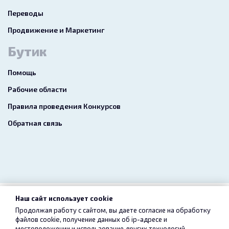
Переводы
Продвижение и Маркетинг
Бутик
Помощь
Рабочие области
Правила проведения Конкурсов
Обратная связь
Наш сайт использует cookie
2026 freelance.boutique
Продолжая работу с сайтом, вы даете согласие на обработку
файлов cookie, получение данных об
ip-адресе
и
Пользовательское соглашение
Конфиденциальность
местоположении и использование других технологий,