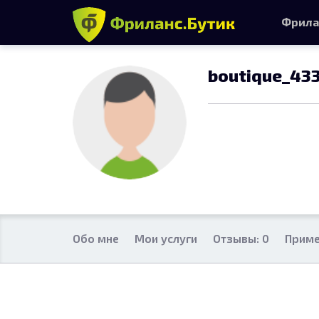
Фрила
boutique_43
Обо мне
Мои услуги
Отзывы: 0
Приме