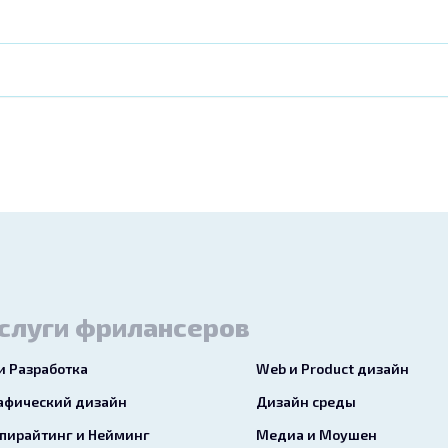
слуги фрилансеров
 и Разработка
Web и Product дизайн
афический дизайн
Дизайн среды
пирайтинг и Нейминг
Медиа и Моушен