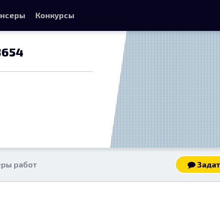
нсеры
Конкурсы
3654
ры работ
Задат