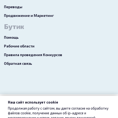
Переводы
Продвижение и Маркетинг
Бутик
Помощь
Рабочие области
Правила проведения Конкурсов
Обратная связь
Наш сайт использует cookie
2026 freelance.boutique
Продолжая работу с сайтом, вы даете согласие на обработку
файлов cookie, получение данных об
ip-адресе
и
Пользовательское соглашение
Конфиденциальность
местоположении и использование других технологий,