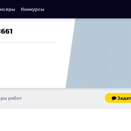
нсеры
Конкурсы
3661
ры работ
Задат