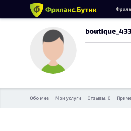
Фрила
boutique_43
Обо мне
Мои услуги
Отзывы: 0
Приме