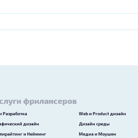
слуги фрилансеров
 и Разработка
Web и Product дизайн
афический дизайн
Дизайн среды
пирайтинг и Нейминг
Медиа и Моушен